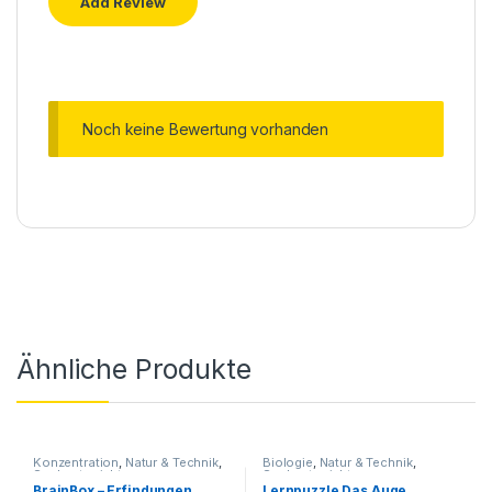
Noch keine Bewertung vorhanden
Ähnliche Produkte
Konzentration
,
Natur & Technik
,
Biologie
,
Natur & Technik
,
Sachunterricht
Sachunterricht
BrainBox – Erfindungen
Lernpuzzle Das Auge