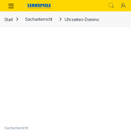
Skip to navigation
Skip to content
Start
Sachunterricht
Uhrzeiten-Domino
Sachunterricht