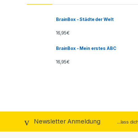
BrainBox - Städte der Welt
16,95
€
BrainBox - Mein erstes ABC
16,95
€
Newsletter Anmeldung
...lass di