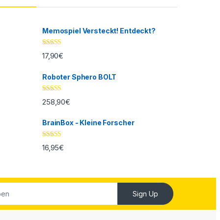
Memospiel Versteckt! Entdeckt?
Bewertet mit
17,90
€
5.00
von 5
Roboter Sphero BOLT
Bewertet mit
258,90
€
5.00
von 5
BrainBox - Kleine Forscher
Bewertet mit
16,95
€
5.00
von 5
Sign Up