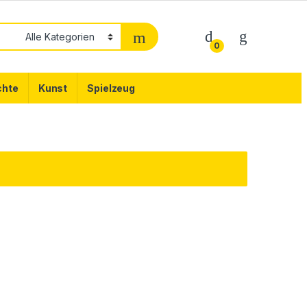
0
chte
Kunst
Spielzeug