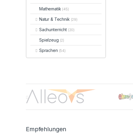
Mathematik
(45)
Natur & Technik
(29)
Sachunterricht
(20)
Spielzeug
(2)
Sprachen
(54)
Brands Carousel
Empfehlungen