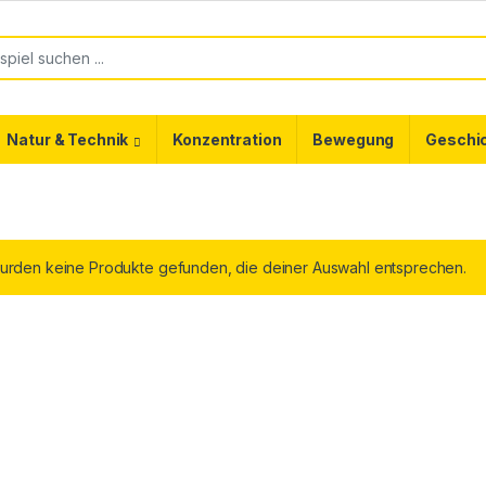
or:
Natur & Technik
Konzentration
Bewegung
Geschi
urden keine Produkte gefunden, die deiner Auswahl entsprechen.