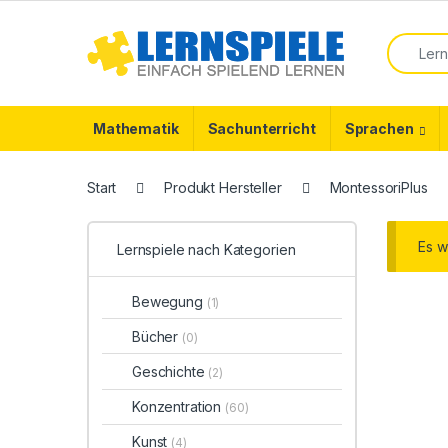
Skip to navigation
Skip to content
Search f
Mathematik
Sachunterricht
Sprachen
Start
Produkt Hersteller
MontessoriPlus
Es w
Lernspiele nach Kategorien
Bewegung
(1)
Bücher
(0)
Geschichte
(2)
Konzentration
(60)
Kunst
(4)