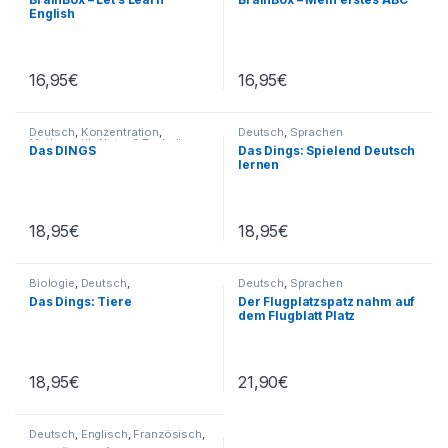
English
16,95
€
16,95
€
Deutsch
,
Konzentration
,
Deutsch
,
Sprachen
Mathematik
,
Natur & Technik
,
Das DINGS
Das Dings: Spielend Deutsch
Sachunterricht
lernen
18,95
€
18,95
€
Biologie
,
Deutsch
,
Deutsch
,
Sprachen
Konzentration
Das Dings: Tiere
Der Flugplatzspatz nahm auf
dem Flugblatt Platz
18,95
€
21,90
€
Deutsch
,
Englisch
,
Französisch
,
Sprachen