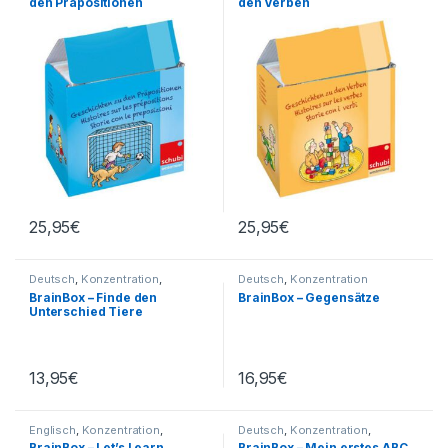
den Präpositionen
den Verben
25,95
€
25,95
€
Deutsch
,
Konzentration
,
Deutsch
,
Konzentration
Sachunterricht
BrainBox – Finde den
BrainBox – Gegensätze
Unterschied Tiere
13,95
€
16,95
€
Englisch
,
Konzentration
,
Deutsch
,
Konzentration
,
Sprachen
Sprachen
BrainBox – Let’s Learn
BrainBox – Mein erstes ABC