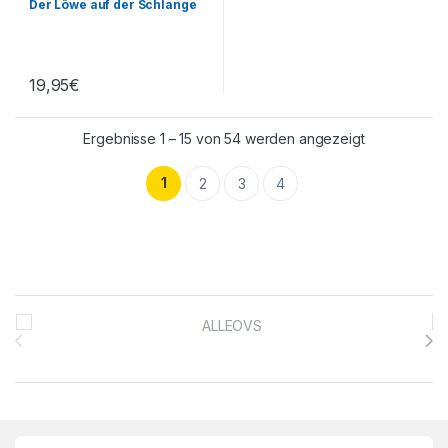
Der Löwe auf der Schlange
19,95
€
Ergebnisse 1 – 15 von 54 werden angezeigt
1
2
3
4
Brands Carousel