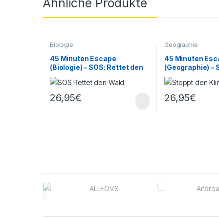
Ähnliche Produkte
Biologie
Geographie
45 Minuten Escape
45 Minuten Esc
(Biologie) – SOS: Rettet den
(Geographie) – 
Wald!
Klimawandel!
26,95
€
26,95
€
Brands Carousel