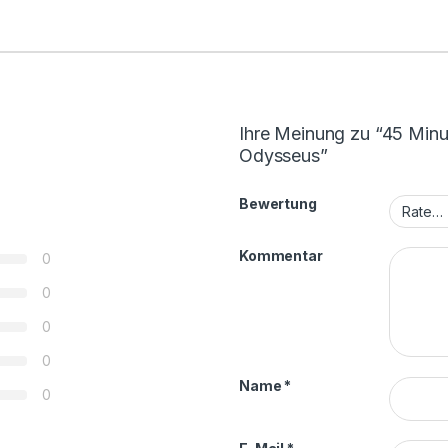
Ihre Meinung zu “45 Minut
Odysseus”
Bewertung
Kommentar
0
0
0
0
Name
*
0