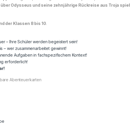
über Odysseus und seine zehnjährige Rückreise aus Troja spiele
d der Klassen 8 bis 10
.
r – Ihre Schüler werden begeistert sein!
nis – wer zusammenarbeitet gewinnt!
annende Aufgaben in fachspezifischem Kontext!
g erforderlich!
ar!
ndbare Abenteuerkarten
pe