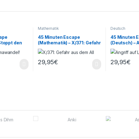
Mathematik
Deutsch
ape
45 Minuten Escape
45 Minuten 
Stoppt den
(Mathematik) – X/371: Gefahr
(Deutsch) – A
aus dem All
Letteria
29,95
€
29,95
€