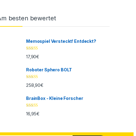
Am besten bewertet
Memospiel Versteckt! Entdeckt?
Bewertet mit
17,90
€
5.00
von 5
Roboter Sphero BOLT
Bewertet mit
258,90
€
5.00
von 5
BrainBox - Kleine Forscher
Bewertet mit
16,95
€
5.00
von 5