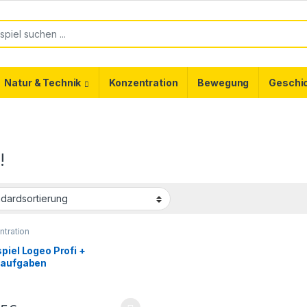
or:
Natur & Technik
Konzentration
Bewegung
Geschi
!
tration
piel Logeo Profi +
aaufgaben