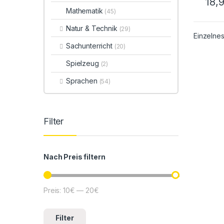
18,
Mathematik
(45)
Natur & Technik
(29)
Einzelnes
Sachunterricht
(20)
Spielzeug
(2)
Sprachen
(54)
Filter
Nach Preis filtern
Preis:
10€
—
20€
Min. Preis
Max. Preis
Filter