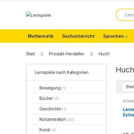
Skip to navigation
Skip to content
Search f
Mathematik
Sachunterricht
Sprachen
Start
Produkt Hersteller
Huch!
Huch
Lernspiele nach Kategorien
Bewegung
(1)
Bücher
(0)
Konzen
Geschichte
Lerns
(2)
Extr
Konzentration
(60)
Kunst
(4)