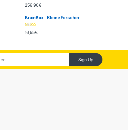
Bewertet mit
258,90
€
5.00
von 5
BrainBox - Kleine Forscher
Bewertet mit
16,95
€
5.00
von 5
Sign Up