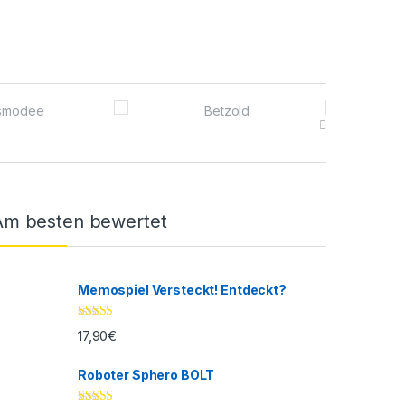
Am besten bewertet
Memospiel Versteckt! Entdeckt?
Bewertet mit
17,90
€
5.00
von 5
Roboter Sphero BOLT