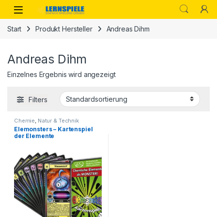
Skip to navigation
Skip to content
Start
Produkt Hersteller
Andreas Dihm
Andreas Dihm
Einzelnes Ergebnis wird angezeigt
Filters
Chemie
,
Natur & Technik
Elemonsters – Kartenspiel
der Elemente