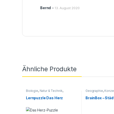
Bernd
–
13. August 2020
Ähnliche Produkte
Biologie
,
Natur & Technik
,
Geographie
,
Konzen
Sachunterricht
Technik
,
Sachunterr
Lernpuzzle Das Herz
BrainBox – Städ