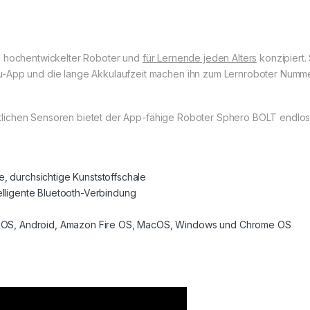
d hochentwickelter Roboter und
für Lernende jeden Alters
konzipiert. 
-App und die lange Akkulaufzeit machen ihn zum Lernroboter Nummer 
hrittlichen Sensoren bietet der App-fähige Roboter Sphero BOLT endlo
, durchsichtige Kunststoffschale
elligente Bluetooth-Verbindung
r iOS, Android, Amazon Fire OS, MacOS, Windows und Chrome OS