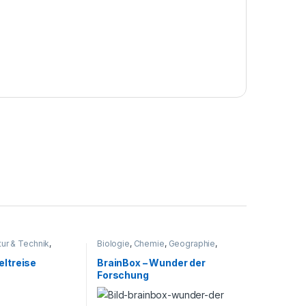
tur & Technik
,
Biologie
,
Chemie
,
Geographie
,
Natur & Technik
,
Physik
eltreise
BrainBox – Wunder der
Forschung