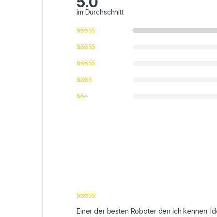
5.0
im Durchschnitt
Bewertet mit
Einer der besten Roboter den ich kennen. Ide
5
von 5