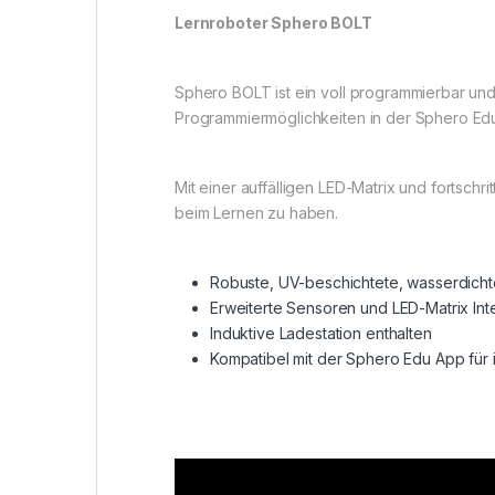
Lernroboter Sphero BOLT
Sphero BOLT ist ein voll programmierbar un
Programmiermöglichkeiten in der Sphero Edu
Mit einer auffälligen LED-Matrix und fortsc
beim Lernen zu haben.
Robuste, UV-beschichtete, wasserdichte
Erweiterte Sensoren und LED-Matrix Int
Induktive Ladestation enthalten
Kompatibel mit der Sphero Edu App fü