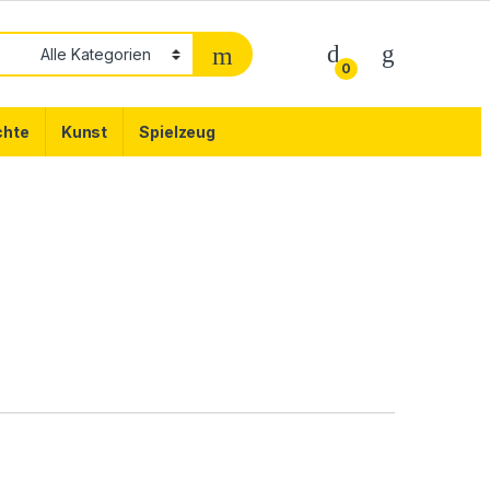
0
chte
Kunst
Spielzeug