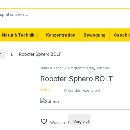
or:
Natur & Technik
Konzentration
Bewegung
Geschi
n
Roboter Sphero BOLT
Natur & Technik
,
Programmieren
,
Roboter
Roboter Sphero BOLT
(
1
Kundenrezension)
Bewertet mit
1
5.00
von 5,
basierend auf
Kundenbewer
tung
Vergleich
Wunsch