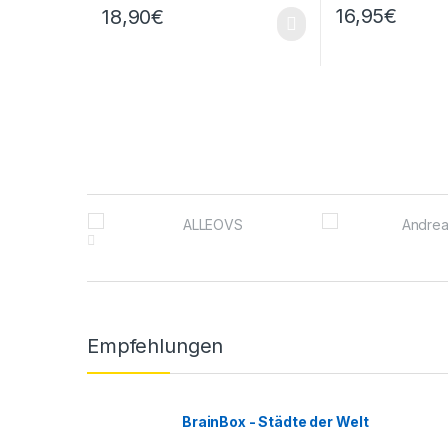
16,95
€
18,90
€
Brands Carousel
Empfehlungen
BrainBox - Städte der Welt