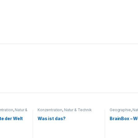
tration
,
Natur &
Konzentration
,
Natur & Technik
Geographie
,
Na
icht
Sachunterricht
te der Welt
Was ist das?
BrainBox – W