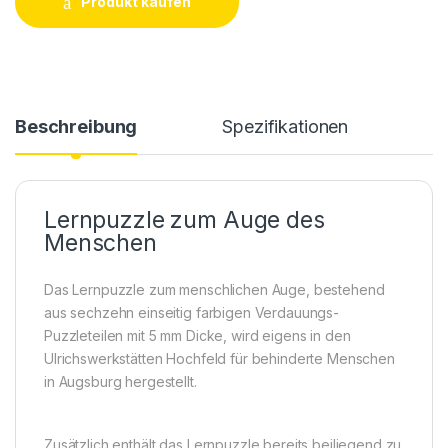
Produkt kaufen
Beschreibung
Spezifikationen
I
Lernpuzzle zum Auge des
Menschen
Das Lernpuzzle zum menschlichen Auge, bestehend
aus sechzehn einseitig farbigen Verdauungs-
Puzzleteilen mit 5 mm Dicke, wird eigens in den
Ulrichswerkstätten Hochfeld für behinderte Menschen
in Augsburg hergestellt.
Zusätzlich enthält das Lernpuzzle bereits beiliegend zu