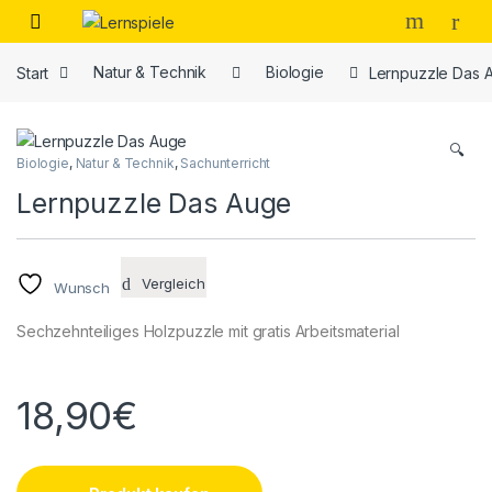
Skip to navigation
Skip to content
Start
Natur & Technik
Biologie
Lernpuzzle Das 
🔍
Biologie
,
Natur & Technik
,
Sachunterricht
Lernpuzzle Das Auge
Vergleich
Wunsch
Sechzehnteiliges Holzpuzzle mit gratis Arbeitsmaterial
18,90
€