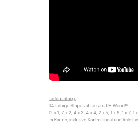
Lieferumfang:
34 farbige Stapelzahlen aus RE-Wood®
12 x 1, 7 x 2, 4 x 3, 4 x 4, 2 x 5, 1 x 6, 1 x 7
im Karton, inklusive Kontrolllineal und Anleitu