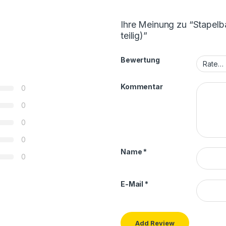
Ihre Meinung zu “Stapelb
teilig)”
Bewertung
Kommentar
0
0
0
0
Name
*
0
E-Mail
*