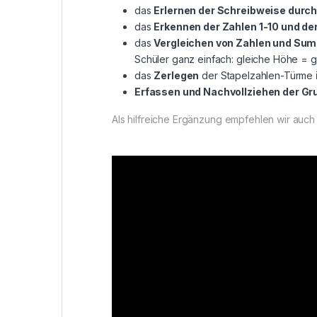
das
Erlernen der Schreibweise durc
das
Erkennen der Zahlen 1-10 und de
das
Vergleichen von Zahlen und Su
Schüler ganz einfach: gleiche Höhe = g
das
Zerlegen
der Stapelzahlen-Türme
Erfassen und Nachvollziehen der G
Als hilfreiche Ergänzung empfehlen wir auch