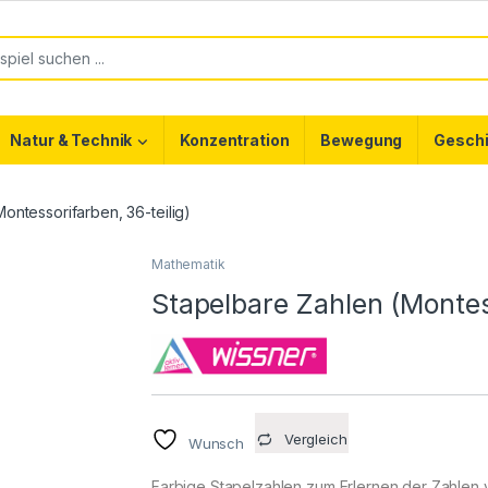
or:
Natur & Technik
Konzentration
Bewegung
Geschi
ontessorifarben, 36-teilig)
Mathematik
Stapelbare Zahlen (Montess
Vergleich
Wunsch
Farbige Stapelzahlen zum Erlernen der Zahlen v