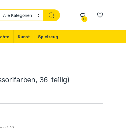
0
chte
Kunst
Spielzeug
orifarben, 36-teilig)
on 1-10.