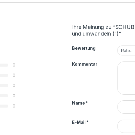
Ihre Meinung zu “SCHUB
und umwandeln (1)”
Bewertung
Kommentar
0
0
0
0
Name
*
0
E-Mail
*