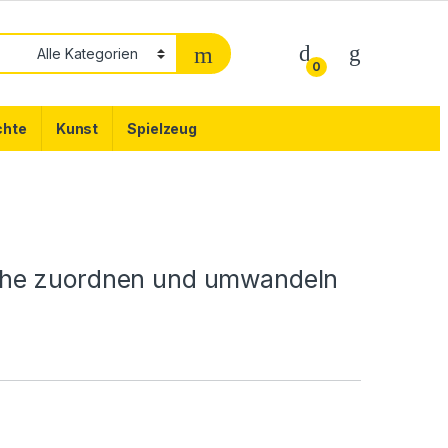
0
chte
Kunst
Spielzeug
che zuordnen und umwandeln