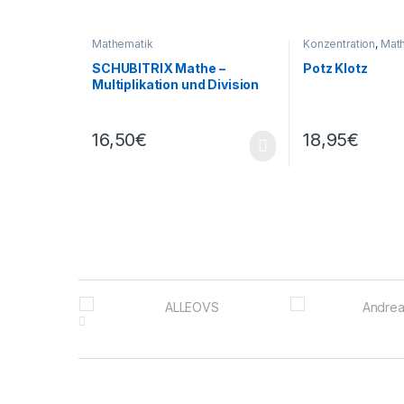
Mathematik
Konzentration
,
Mat
SCHUBITRIX Mathe –
Potz Klotz
Multiplikation und Division
bis 100
16,50
€
18,95
€
Brands Carousel