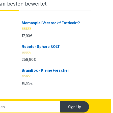
Am besten bewertet
Memospiel Versteckt! Entdeckt?
Bewertet mit
17,90
€
5.00
von 5
Roboter Sphero BOLT
Bewertet mit
258,90
€
5.00
von 5
BrainBox - Kleine Forscher
Bewertet mit
16,95
€
5.00
von 5
Sign Up