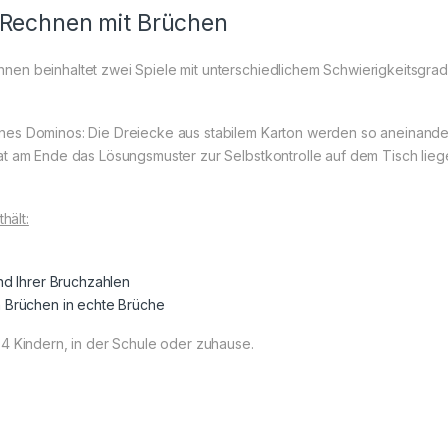
 Rechnen mit Brüchen
n beinhaltet zwei Spiele mit unterschiedlichem Schwierigkeitsgrad u
nes Dominos: Die Dreiecke aus stabilem Karton werden so aneinand
t am Ende das Lösungsmuster zur Selbstkontrolle auf dem Tisch lieg
thält:
nd Ihrer Bruchzahlen
 Brüchen in echte Brüche
4 Kindern, in der Schule oder zuhause.