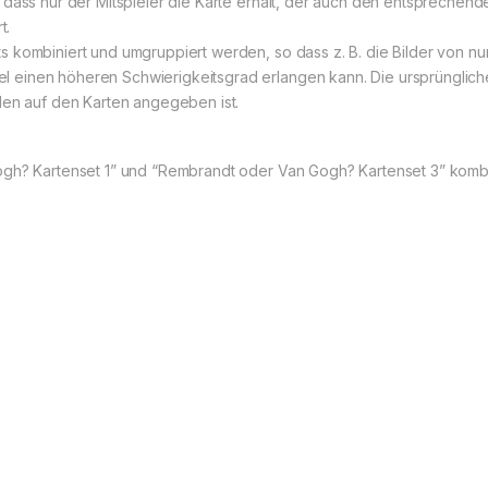
, dass nur der Mitspieler die Karte erhält, der auch den entspreche
t.
 kombiniert und umgruppiert werden, so dass z. B. die Bilder von nu
 einen höheren Schwierigkeitsgrad erlangen kann. Die ursprünglich
len auf den Karten angegeben ist.
ogh? Kartenset 1” und “Rembrandt oder Van Gogh? Kartenset 3” kombi