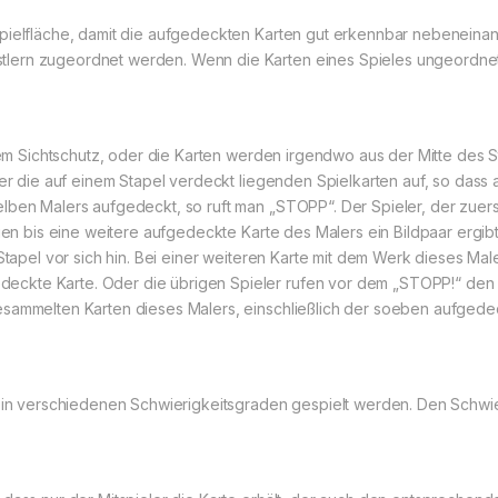
pielfläche, damit die aufgedeckten Karten gut erkennbar nebeneinan
ern zugeordnet werden. Wenn die Karten eines Spieles ungeordnet a
inem Sichtschutz, oder die Karten werden irgendwo aus der Mitte des 
der die auf einem Stapel verdeckt liegenden Spielkarten auf, so dass
elben Malers aufgedeckt, so ruft man „STOPP“. Der Spieler, der zuer
iegen bis eine weitere aufgedeckte Karte des Malers ein Bildpaar erg
 Stapel vor sich hin. Bei einer weiteren Karte mit dem Werk dieses Mal
ckte Karte. Oder die übrigen Spieler rufen vor dem „STOPP!“ den V
esammelten Karten dieses Malers, einschließlich der soeben aufgedec
n in verschiedenen Schwierigkeitsgraden gespielt werden. Den Schwi