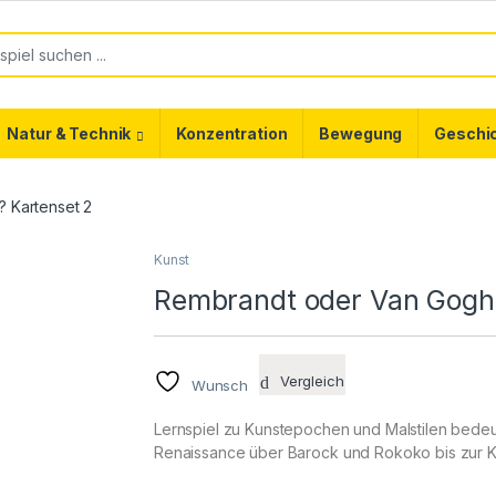
or:
Natur & Technik
Konzentration
Bewegung
Geschi
 Kartenset 2
Kunst
Rembrandt oder Van Gogh?
Vergleich
Wunsch
Lernspiel zu Kunstepochen und Malstilen bedeu
Renaissance über Barock und Rokoko bis zur 