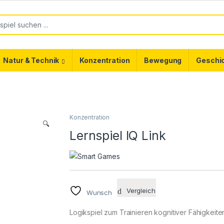
or:
Natur & Technik
Konzentration
Bewegung
Geschi
Konzentration
🔍
Lernspiel IQ Link
Vergleich
Wunsch
Logikspiel zum Trainieren kognitiver Fähigkeite