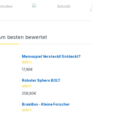
Am besten bewertet
Memospiel Versteckt! Entdeckt?
Bewertet mit
17,90
€
5.00
von 5
Roboter Sphero BOLT
Bewertet mit
258,90
€
5.00
von 5
BrainBox - Kleine Forscher