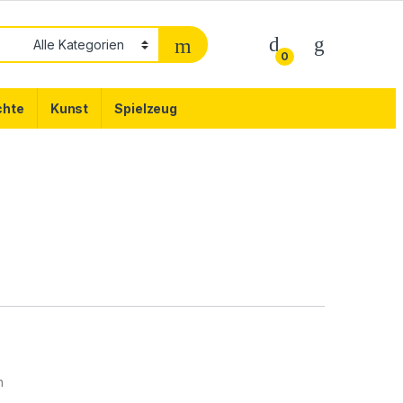
0
chte
Kunst
Spielzeug
n