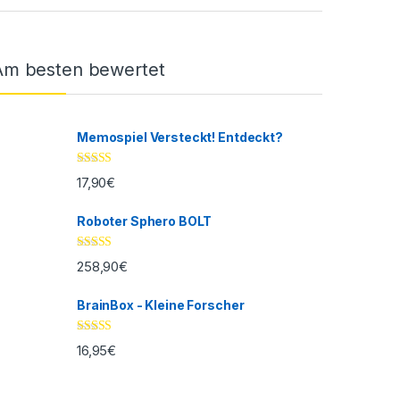
Am besten bewertet
Memospiel Versteckt! Entdeckt?
Bewertet mit
17,90
€
5.00
von 5
Roboter Sphero BOLT
Bewertet mit
258,90
€
5.00
von 5
BrainBox - Kleine Forscher
Bewertet mit
16,95
€
5.00
von 5