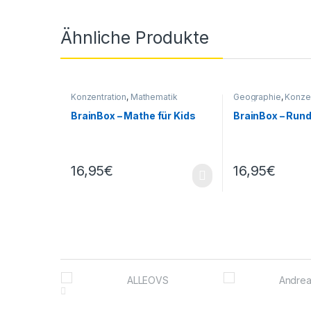
Ähnliche Produkte
Konzentration
,
Mathematik
Geographie
,
Konzen
Sachunterricht
BrainBox – Mathe für Kids
BrainBox – Rund
16,95
€
16,95
€
Brands Carousel