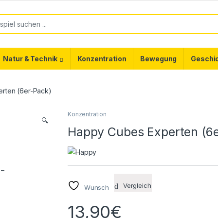
or:
Natur & Technik
Konzentration
Bewegung
Geschi
rten (6er-Pack)
Konzentration
🔍
Happy Cubes Experten (6
Vergleich
Wunsch
13,90
€