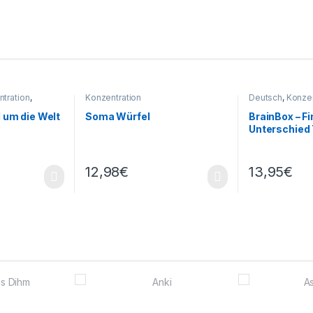
tration
,
Konzentration
Deutsch
,
Konzen
Sachunterricht
 um die Welt
Soma Würfel
BrainBox – F
Unterschied 
12,98
€
13,95
€