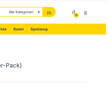
0
chte
Kunst
Spielzeug
er-Pack)