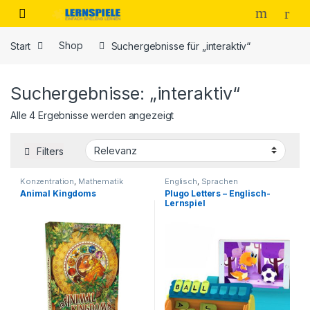
Skip to navigation
Skip to content
Start
Shop
Suchergebnisse für „interaktiv“
Suchergebnisse: „interaktiv“
Alle 4 Ergebnisse werden angezeigt
Filters
Konzentration
,
Mathematik
Englisch
,
Sprachen
Animal Kingdoms
Plugo Letters – Englisch-
Lernspiel